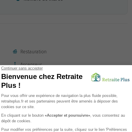
Restauration
Ascenseur
Parc
sement