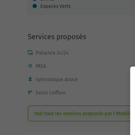
Espaces Verts
Services proposés
Présence 24/24
PASA
Gymnastique douce
Salon coiffure
Voir tous les services proposés par l’établis