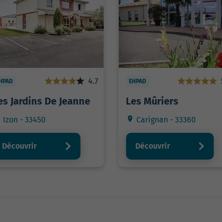
4.7
HPAD
EHPAD
es Jardins De Jeanne
Les Mûriers
Izon - 33450
Carignan - 33360
Découvrir
Découvrir