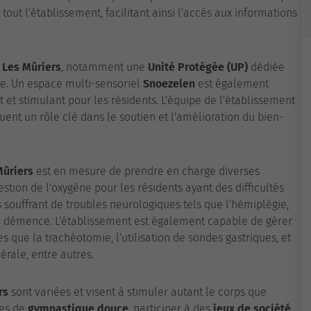
tout l'établissement, facilitant ainsi l'accès aux informations
à
Les Mûriers
, notamment une
Unité Protégée (UP)
dédiée
re. Un espace multi-sensoriel
Snoezelen
est également
et stimulant pour les résidents. L'équipe de l'établissement
uent un rôle clé dans le soutien et l'amélioration du bien-
Mûriers
est en mesure de prendre en charge diverses
estion de l'oxygène pour les résidents ayant des difficultés
souffrant de troubles neurologiques tels que l'hémiplégie,
e démence. L'établissement est également capable de gérer
s que la trachéotomie, l'utilisation de sondes gastriques, et
rale, entre autres.
rs
sont variées et visent à stimuler autant le corps que
ces de
gymnastique douce
, participer à des
jeux de société
,