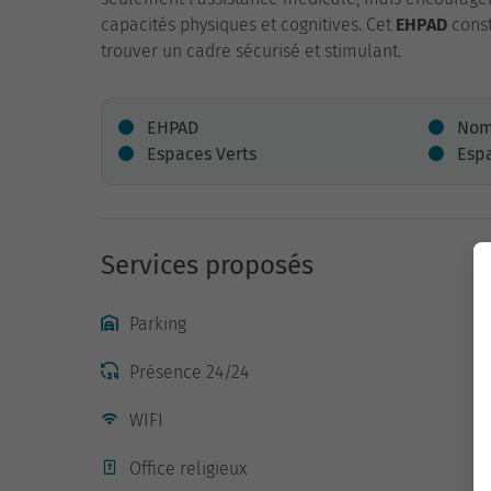
capacités physiques et cognitives. Cet
EHPAD
const
trouver un cadre sécurisé et stimulant.
EHPAD
Nomb
Espaces Verts
Esp
Services proposés
Parking
Présence 24/24
WIFI
Office religieux