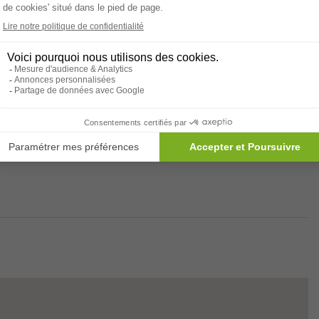
Animations
sement