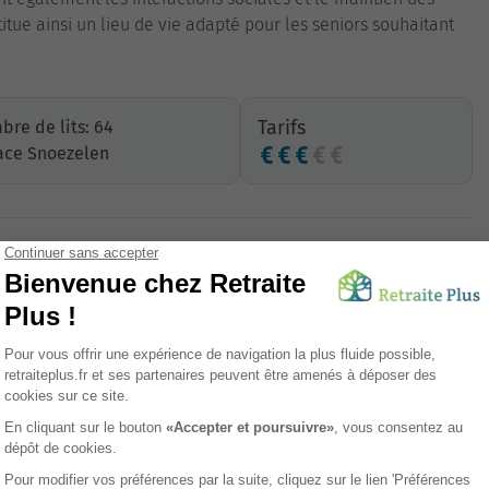
itue ainsi un lieu de vie adapté pour les seniors souhaitant
Tarifs
re de lits: 64
ace Snoezelen
Proximité commerces
Restauration
Unité Protégée (UP)
Accès transports en commun