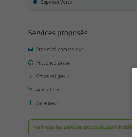
Espaces Verts
Services proposés
Proximité commerces
Présence 24/24
Office religieux
Animations
Ascenseur
Voir tous les services proposés par l’établis