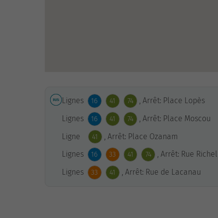
Lignes
, Arrêt: Place Lopès
16
41
74
Lignes
, Arrêt: Place Moscou
16
41
74
Ligne
, Arrêt: Place Ozanam
41
Lignes
, Arrêt: Rue Riche
16
33
41
74
Lignes
, Arrêt: Rue de Lacanau
33
41