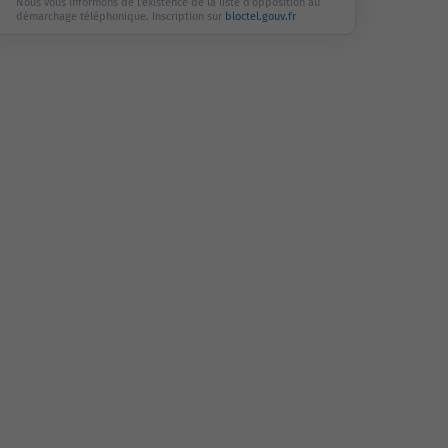
Nous vous informons de l'existence de la liste d'opposition au
démarchage téléphonique. Inscription sur
bloctel.gouv.fr