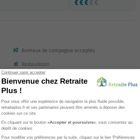
Animaux de compagnie acceptés
Restauration
Accès transports en commun
Digicode
Climatisation
sement