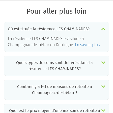
Pour aller plus loin
Où est située la résidence LES CHAMINADES?
La résidence LES CHAMINADES est située à
Champagnac-de-bélair en Dordogne.
En savoir plus
Quels types de soins sont délivrés dans la
résidence LES CHAMINADES?
La résidence LES CHAMINADES est un EHPAD médicalisé. Les soins suivants sont délivrés :
Combien y a t-il de maisons de retraite à
Champagnac-de-bélair ?
Il y a environ 1 EHPAD à Champagnac-de-bélair. Cela incluant des maisons de retraite médicalisées, des résidences services seniors et résidences autonomie.
Quel est le prix moyen d'une maison de retraite à