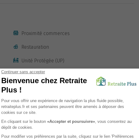
Proximité commerces
Restauration
Unité Protégée (UP)
Animations
Ascenseur
sement