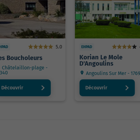
5.0
HPAD
EHPAD
Korian Le Mole
es Boucholeurs
D'Angoulins
Châtelaillon-plage -
7340
Angoulins Sur Mer - 176
Découvrir
Découvrir