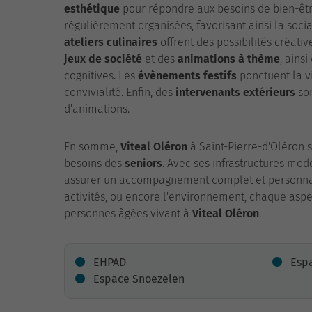
esthétique
pour répondre aux besoins de bien-êtr
régulièrement organisées, favorisant ainsi la socia
ateliers culinaires
offrent des possibilités créati
jeux de société
et des
animations à thème
, ains
cognitives. Les
évènements festifs
ponctuent la vi
convivialité. Enfin, des
intervenants extérieurs
son
d'animations.
En somme,
Viteal Oléron
à Saint-Pierre-d'Oléron s
besoins des
seniors
. Avec ses infrastructures mode
assurer un accompagnement complet et personnalis
activités, ou encore l'environnement, chaque aspe
personnes âgées vivant à
Viteal Oléron
.
EHPAD
Espa
Espace Snoezelen