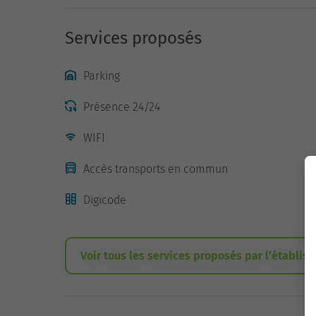
Services proposés
Parking
Présence 24/24
WIFI
Accès transports en commun
Digicode
Voir tous les services proposés par l’établis