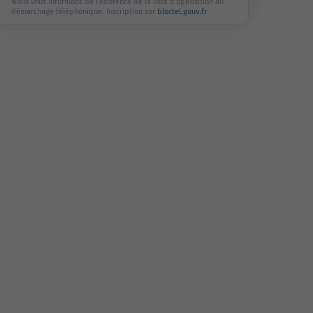
Nous vous informons de l'existence de la liste d'opposition au
démarchage téléphonique. Inscription sur
bloctel.gouv.fr