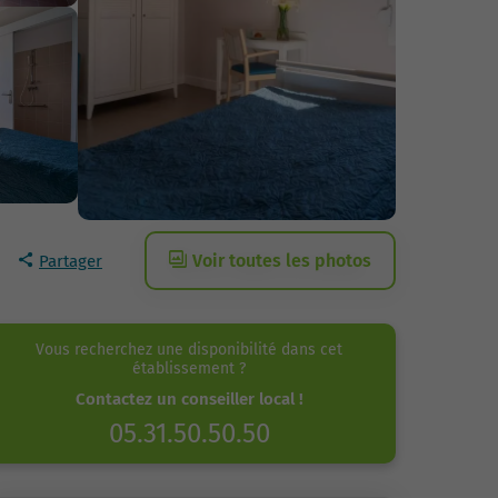
Voir toutes les photos
Partager
Vous recherchez une disponibilité dans cet
établissement ?
Contactez un conseiller local !
05.31.50.50.50