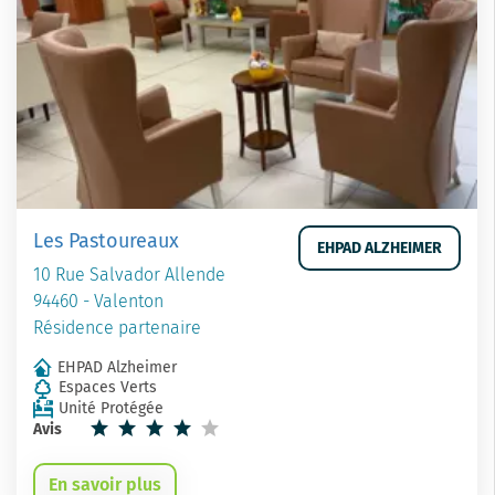
Les Pastoureaux
EHPAD ALZHEIMER
10 Rue Salvador Allende
94460 - Valenton
Résidence partenaire
EHPAD Alzheimer
Espaces Verts
Unité Protégée
Avis
En savoir plus