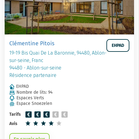
Clémentine Pitois
EHPAD
19-19 Bis Quai De La Baronnie, 94480, Ablon-
sur-seine, Franc
94480 - Ablon-sur-seine
Résidence partenaire
EHPAD
Nombre de lits: 94
Espaces Verts
Espace Snoezelen
Tarifs
Avis