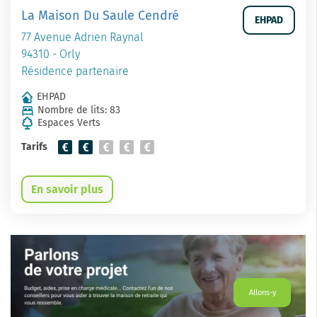
La Maison Du Saule Cendré
EHPAD
77 Avenue Adrien Raynal
94310 - Orly
Résidence partenaire
EHPAD
Nombre de lits: 83
Espaces Verts
Tarifs
En savoir plus
Allons-y