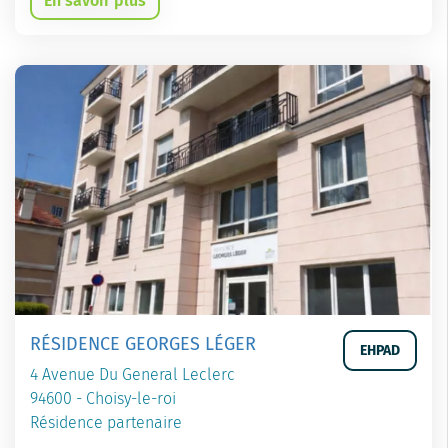
En savoir plus
RÉSIDENCE GEORGES LÉGER
EHPAD
4 Avenue Du General Leclerc
94600 - Choisy-le-roi
Résidence partenaire