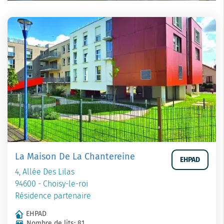
La Maison De La Chantereine
EHPAD
4, Allée Des Lilas
94600 - Choisy-le-roi
Résidence partenaire
EHPAD
Nombre de lits: 81