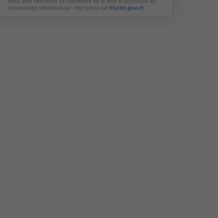
Nous vous informons de l'existence de la liste d'opposition au
démarchage téléphonique. Inscription sur
bloctel.gouv.fr