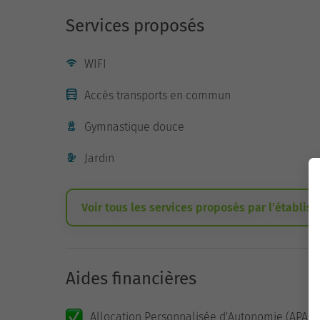
Services proposés
WIFI
Accès transports en commun
Gymnastique douce
Jardin
Voir tous les services proposés par l’établis
Aides financières
Allocation Personnalisée d'Autonomie (APA)