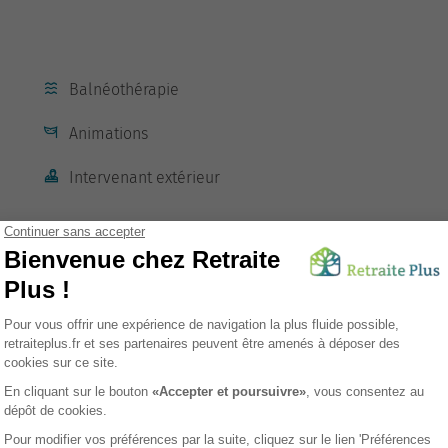
Balnéothérapie
Animations
Intervenant extérieur
sement