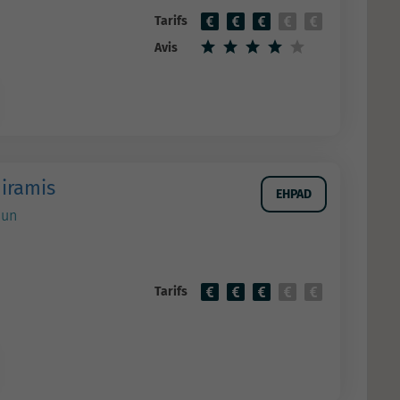
Tarifs
Avis
miramis
EHPAD
dun
Tarifs