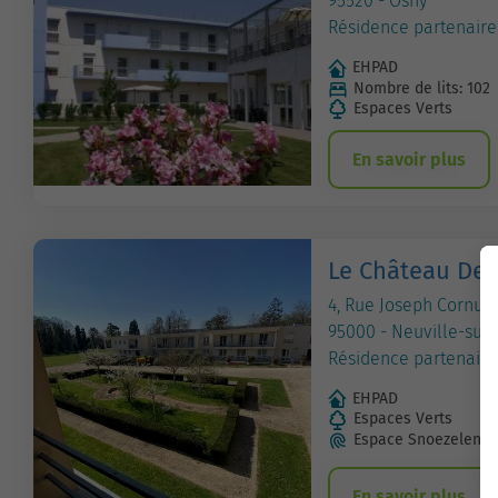
95520 - Osny
Résidence partenaire
EHPAD
Nombre de lits: 102
Espaces Verts
En savoir plus
Le Château De 
4, Rue Joseph Cornud
95000 - Neuville-sur-
Résidence partenaire
EHPAD
Espaces Verts
Espace Snoezelen
En savoir plus