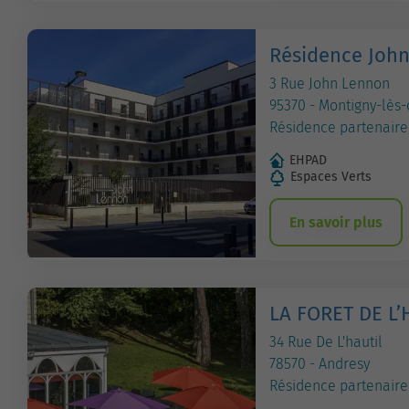
Résidence Joh
3 Rue John Lennon
95370 - Montigny-lès
Résidence partenaire
EHPAD
Espaces Verts
En savoir plus
LA FORET DE L’
34 Rue De L'hautil
78570 - Andresy
Résidence partenaire