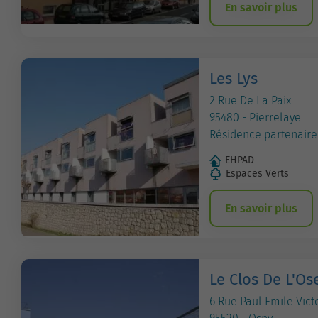
En savoir plus
Les Lys
2 Rue De La Paix
95480 - Pierrelaye
Résidence partenaire
EHPAD
Espaces Verts
En savoir plus
Le Clos De L'Os
6 Rue Paul Emile Vict