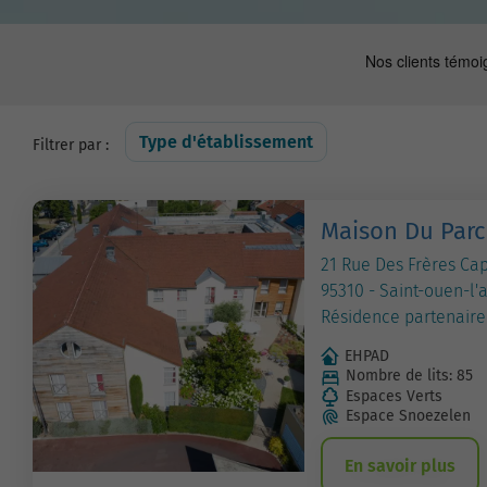
Type d'établissement
Filtrer par :
Maison Du Parc
21 Rue Des Frères Ca
95310 - Saint-ouen-l
Résidence partenaire
EHPAD
Nombre de lits: 85
Espaces Verts
Espace Snoezelen
En savoir plus