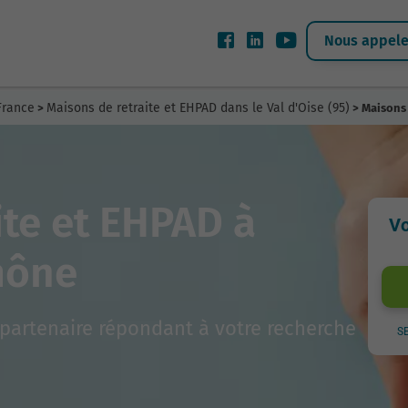
Nous appeler
France
Maisons de retraite et EHPAD dans le Val d'Oise (95)
>
> Maisons 
ite et EHPAD à
Vo
mône
partenaire répondant à votre recherche
S