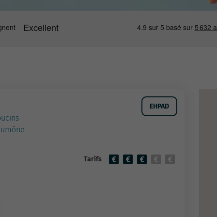
EHPAD
pucins
'aumône
Tarifs