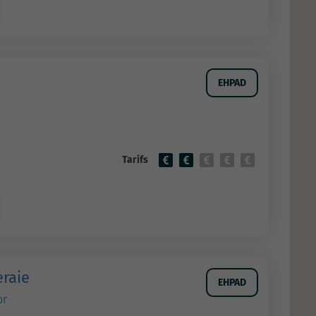
EHPAD
Tarifs
eraie
EHPAD
or