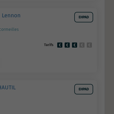
n Lennon
EHPAD
-cormeilles
Tarifs
HAUTIL
EHPAD