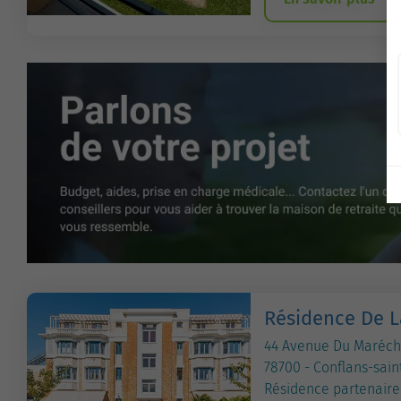
Résidence De L
44 Avenue Du Maréch
78700 - Conflans-sai
Résidence partenaire