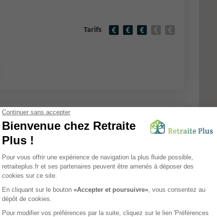
Tarifs
Neuville
EHPAD
et
oise
Tarifs
Avis