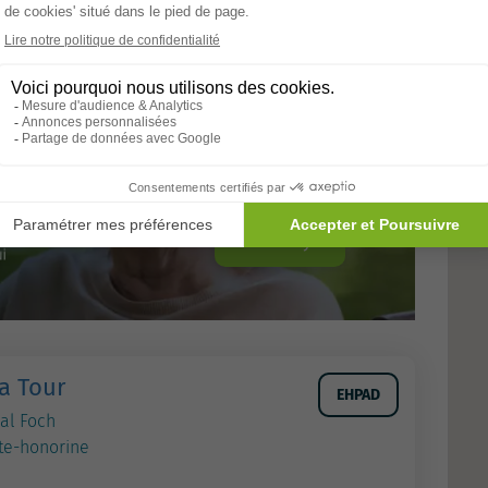
Allons-y
a Tour
EHPAD
al Foch
nte-honorine