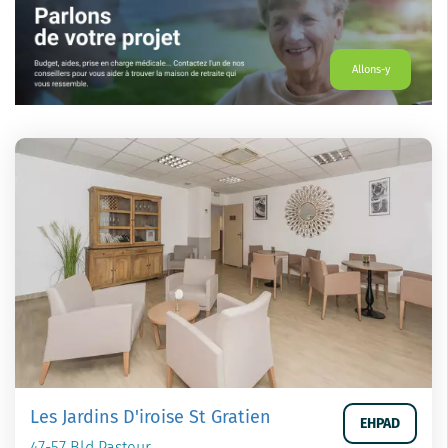
Allons-y
Les Jardins D'iroise St Gratien
EHPAD
47-57 Bld Pasteur