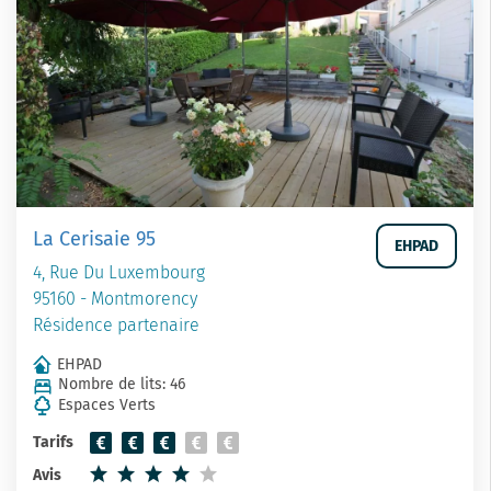
La Cerisaie 95
EHPAD
4, Rue Du Luxembourg
95160 - Montmorency
Résidence partenaire
EHPAD
Nombre de lits: 46
Espaces Verts
Tarifs
Avis