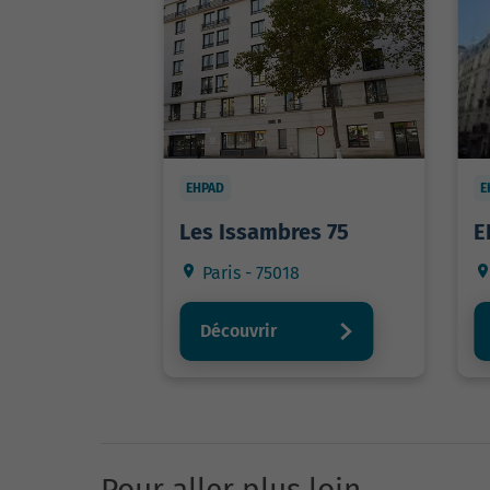
EHPAD
E
Les Issambres 75
E
Paris - 75018
Découvrir
Pour aller plus loin