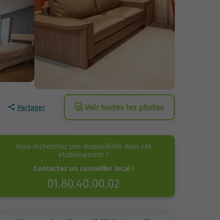
Voir toutes les photos
Partager
Vous recherchez une disponibilité dans cet
établissement ?
Contactez un conseiller local !
01.80.40.00.02