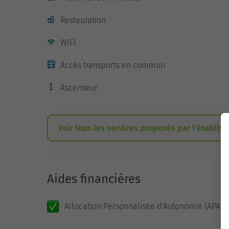
Restauration
WIFI
Accès transports en commun
Ascenseur
Voir tous les services proposés par l’établis
Aides financières
Allocation Personnalisée d'Autonomie (APA)