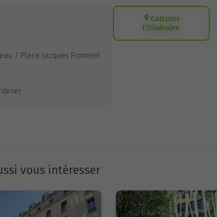
Calculer
l’itinéraire
nneau / Place Jacques Froment
Ordener
ssi vous intéresser