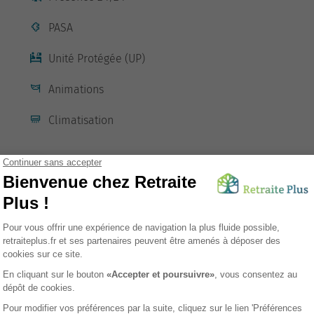
PASA
Unité Protégée (UP)
Animations
Climatisation
sement