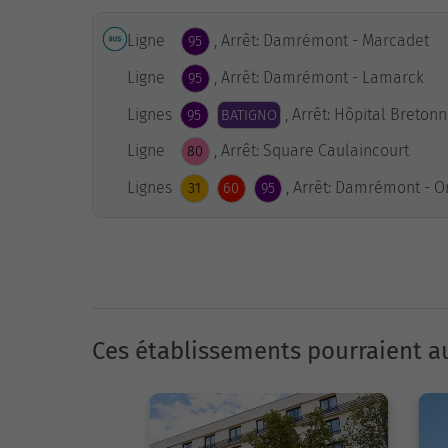
Ligne
, Arrêt: Damrémont - Marcadet
95
Ligne
, Arrêt: Damrémont - Lamarck
95
Lignes
, Arrêt: Hôpital Breto
95
BATIGNO
Ligne
, Arrêt: Square Caulaincourt
80
Lignes
, Arrêt: Damrémont - 
31
60
95
Ces établissements pourraient au