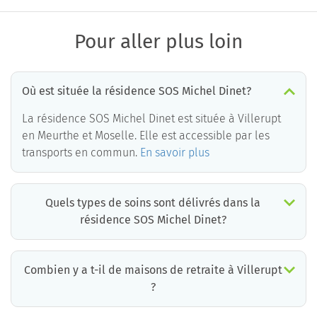
Pour aller plus loin
Où est située la résidence SOS Michel Dinet?
La résidence SOS Michel Dinet est située à Villerupt
en Meurthe et Moselle. Elle est accessible par les
transports en commun.
En savoir plus
Quels types de soins sont délivrés dans la
résidence SOS Michel Dinet?
La résidence SOS Michel Dinet est un EHPAD médicalisé. Les soins suivants sont délivrés :
Combien y a t-il de maisons de retraite à Villerupt
?
Il y a environ 1 EHPAD à Villerupt. Cela incluant des maisons de retraite médicalisées, des résidences services seniors et résidences autonomie.