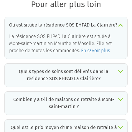
Pour aller plus loin
Où est située la résidence SOS EHPAD La Clairière?
La résidence SOS EHPAD La Clairière est située à
Mont-saint-martin en Meurthe et Moselle. Elle est
proche de toutes les commodités.
En savoir plus
Quels types de soins sont délivrés dans la
résidence SOS EHPAD La Clairière?
La résidence SOS EHPAD La Clairière est un EHPAD médicalisé. Les soins suivants sont délivrés :
Combien y a t-il de maisons de retraite à Mont-
saint-martin ?
Il y a environ 1 EHPAD à Mont-saint-martin. Cela incluant des maisons de retraite médicalisées, des résidences services seniors et résidences autonomie.
Quel est le prix moyen d'une maison de retraite à