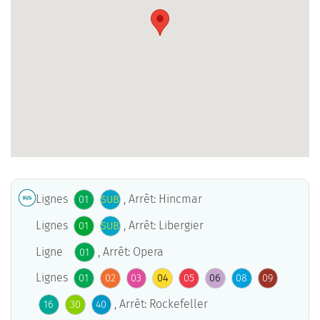
Lignes
, Arrêt: Hincmar
01
SUB
Lignes
, Arrêt: Libergier
01
SUB
Ligne
, Arrêt: Opera
01
Lignes
01
02
03
04
05
06
08
09
, Arrêt: Rockefeller
16
30
40