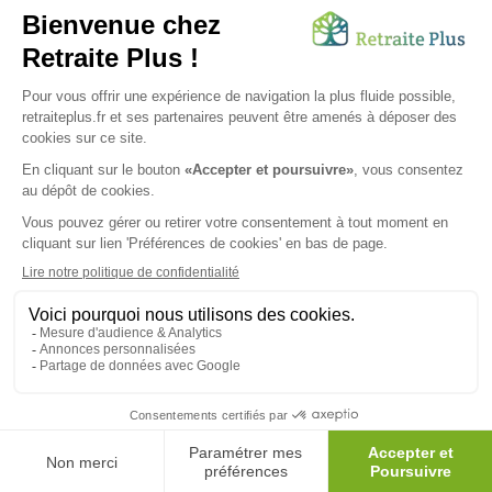
ainés.
Lire l'article
Vous avez besoin d’une aide de nos équipes ?
Obtenir les tarifs & disponibilités
SUIVEZ-NOUS SUR :
Protection données personnelles
|
Préférences de cookies
|
Mentions légales
|
Espace Presse
|
Découvrez nos EHPAD
Nous vous informons de l'existence de la liste d'opposition
au démarchage téléphonique. Inscription sur
bloctel.gouv.fr
© 2026 Retraite Plus - Tous droits réservés -
Plan du site