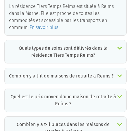
La résidence Tiers Temps Reims est située à Reims
dans la Marne. Elle est proche de toutes les
commodités et accessible par les transports en
commun.
En savoir plus
Quels types de soins sont délivrés dans la
résidence Tiers Temps Reims?
La résidence Tiers Temps Reims est un EHPAD médicalisé. Les soins suivants sont délivrés :
Combien y a t-il de maisons de retraite à Reims ?
Il y a environ 23 EHPAD à Reims. Cela incluant des maisons de retraite médicalisées, des résidences services seniors et résidences autonomie.
Quel est le prix moyen d'une maison de retraite à
Reims ?
Le prix moyen d’une chambre simple en maison de retraite à Reims est d’environ 2170€ par mois mais il existe de grandes différences d’un établissement à l’autre.
La résidence la moins chère à Reims est à 1082 €/mois et la plus chère à 5277 € /mois.
Pour connaître le prix pratiqué par chaque maison de retraite à Reims, vous pouvez faire appel aux conseillers de Retraite Plus qui disposent d’informations mises à jour quotidiennement et qui proposent aux familles un accompagnement gratuit et personnalisé.
*informations extraites à partir de la base de données Retraite Plus, ticket modérateur inclus.
Combien y a t-il places dans les maisons de