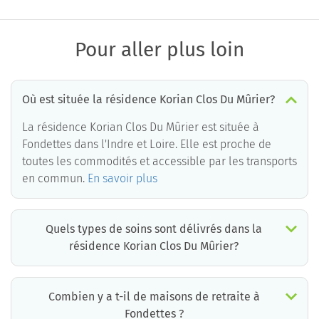
Pour aller plus loin
Où est située la résidence Korian Clos Du Mûrier?
La résidence Korian Clos Du Mûrier est située à
Fondettes dans l'Indre et Loire. Elle est proche de
toutes les commodités et accessible par les transports
en commun.
En savoir plus
Quels types de soins sont délivrés dans la
résidence Korian Clos Du Mûrier?
La résidence Korian Clos Du Mûrier est un EHPAD médicalisé. Les soins suivants sont délivrés :
Combien y a t-il de maisons de retraite à
Fondettes ?