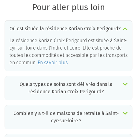
Pour aller plus loin
Où est située la résidence Korian Croix Perigourd?
La résidence Korian Croix Perigourd est située à Saint-
cyr-sur-loire dans l'Indre et Loire. Elle est proche de
toutes les commodités et accessible par les transports
en commun.
En savoir plus
Quels types de soins sont délivrés dans la
résidence Korian Croix Perigourd?
La résidence Korian Croix Perigourd est un EHPAD médicalisé. Les soins suivants sont délivrés :
Combien y a t-il de maisons de retraite à Saint-
cyr-sur-loire ?
Il y a environ 5 EHPAD à Saint-cyr-sur-loire. Cela incluant des maisons de retraite médicalisées, des résidences services seniors et résidences autonomie.