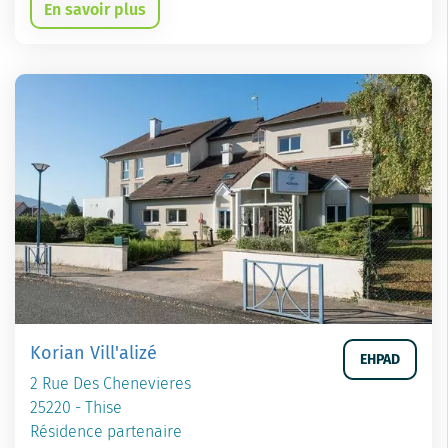
En savoir plus
Korian Vill'alizé
EHPAD
2 Rue Des Chenevieres
25220 - Thise
Résidence partenaire