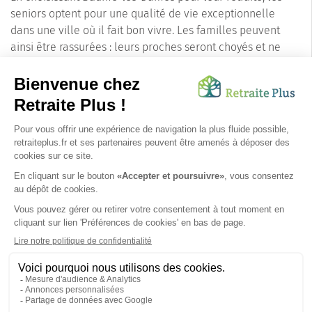
seniors optent pour une qualité de vie exceptionnelle
dans une ville où il fait bon vivre. Les familles peuvent
ainsi être rassurées : leurs proches seront choyés et ne
manqueront de rien dans cette commune soucieuse du
bien-être de ses aînés.
Pour découvrir plus en détail la vie à Baume-les-Dames et
ses opportunités pour les seniors, n'hésitez pas à consulter
notre annuaire. Vous y trouverez toutes les informations
utiles pour préparer sereinement l'installation de votre
proche dans cette belle région du Doubs (25110).
SUIVEZ-NOUS SUR :
Protection données personnelles
|
Préférences de cookies
|