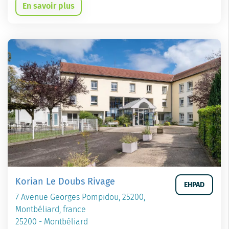
En savoir plus
Korian Le Doubs Rivage
EHPAD
7 Avenue Georges Pompidou, 25200,
Montbéliard, france
25200 - Montbéliard