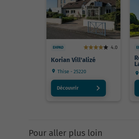
4.0
EHPAD
E
R
Korian Vill'alizé
L
Thise - 25220
Découvrir
Pour aller plus loin