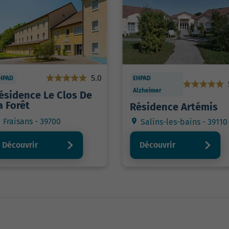
5.0
HPAD
EHPAD
Alzheimer
ésidence Le Clos De
a Forêt
Résidence Artémis
Fraisans - 39700
Salins-les-bains - 39110
Découvrir
Découvrir