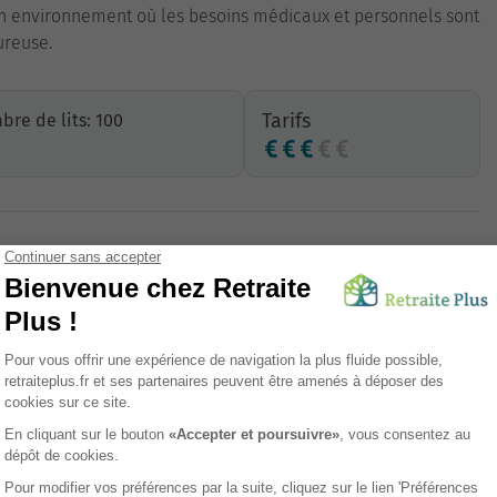
 un environnement où les besoins médicaux et personnels sont
ureuse.
Tarifs
re de lits: 100
Unité Protégée (UP)
sement