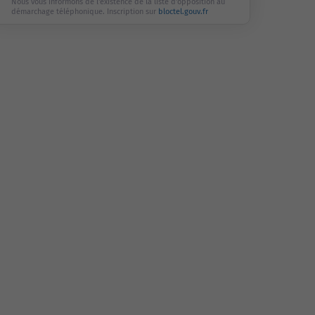
Nous vous informons de l'existence de la liste d'opposition au
démarchage téléphonique. Inscription sur
bloctel.gouv.fr