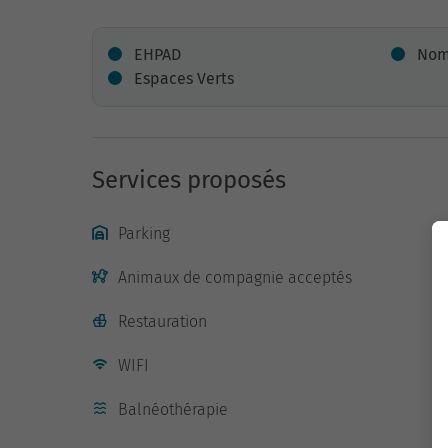
EHPAD
Nomb
Espaces Verts
Services proposés
Parking
Animaux de compagnie acceptés
Restauration
WIFI
Balnéothérapie