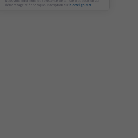
Nous vous informons de l'existence de la liste d'opposition au
démarchage téléphonique. Inscription sur
bloctel.gouv.fr