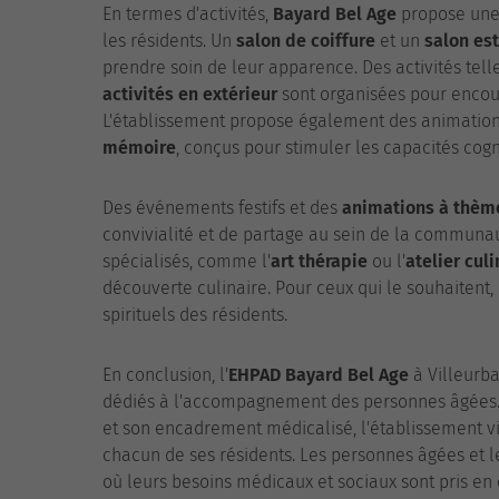
En termes d'activités,
Bayard Bel Age
propose une 
les résidents. Un
salon de coiffure
et un
salon es
prendre soin de leur apparence. Des activités tell
activités en extérieur
sont organisées pour encoura
L'établissement propose également des animati
mémoire
, conçus pour stimuler les capacités cogni
Des événements festifs et des
animations à thèm
convivialité et de partage au sein de la communaut
spécialisés, comme l'
art thérapie
ou l'
atelier culi
découverte culinaire. Pour ceux qui le souhaitent,
spirituels des résidents.
En conclusion, l'
EHPAD
Bayard Bel Age
à Villeurba
dédiés à l'accompagnement des personnes âgées. Av
et son encadrement médicalisé, l'établissement vi
chacun de ses résidents. Les personnes âgées et l
où leurs besoins médicaux et sociaux sont pris en 