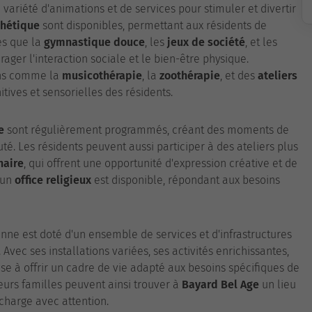
variété d'animations et de services pour stimuler et divertir
thétique
sont disponibles, permettant aux résidents de
es que la
gymnastique douce
, les
jeux de société
, et les
ger l'interaction sociale et le bien-être physique.
ons comme la
musicothérapie
, la
zoothérapie
, et des
ateliers
tives et sensorielles des résidents.
e
sont régulièrement programmés, créant des moments de
é. Les résidents peuvent aussi participer à des ateliers plus
naire
, qui offrent une opportunité d'expression créative et de
 un
office religieux
est disponible, répondant aux besoins
nne est doté d'un ensemble de services et d'infrastructures
ec ses installations variées, ses activités enrichissantes,
se à offrir un cadre de vie adapté aux besoins spécifiques de
eurs familles peuvent ainsi trouver à
Bayard Bel Age
un lieu
charge avec attention.