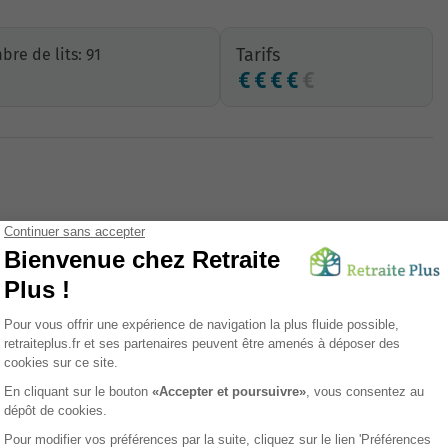
Tarifs
re de lits: 91
Proximité commerces
Présence 24/24
PASA
Unité Protégée (UP)
Office religieux