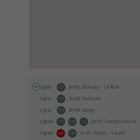
Ligne
, Arrêt: Blanqui - Le Rize
C3
Ligne
, Arrêt: Verlaine
C3
Ligne
, Arrêt: Arago
C11
Lignes
, Arrêt: Grandclément
C11
C26
C3
Lignes
, Arrêt: Rollet - 4 août
69
C26