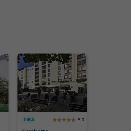
5.0
EHPAD