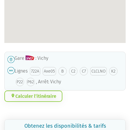
Gare
: Vichy
Lignes
722A
Axe05
B
C2
C7
CLCLNO
K2
, Arrêt: Vichy
P22
P62
Calculer l’itinéraire
Obtenez les disponibilités & tarifs