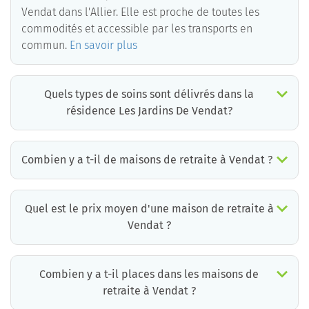
Vendat dans l'Allier. Elle est proche de toutes les
commodités et accessible par les transports en
commun.
En savoir plus
Quels types de soins sont délivrés dans la
résidence Les Jardins De Vendat?
La résidence Les Jardins De Vendat est un EHPAD médicalisé. Les soins suivants sont délivrés :
Combien y a t-il de maisons de retraite à Vendat ?
Il y a environ 1 EHPAD à Vendat. Cela incluant des maisons de retraite médicalisées, des résidences services seniors et résidences autonomie.
Quel est le prix moyen d'une maison de retraite à
Vendat ?
Le prix moyen d’une chambre simple en maison de retraite à Vendat est d’environ 2440€ par mois mais il existe de grandes différences d’un établissement à l’autre.
La résidence la moins chère à Vendat est à 2440 €/mois et la plus chère à 3698 € /mois.
Pour connaître le prix pratiqué par chaque maison de retraite à Vendat, vous pouvez faire appel aux conseillers de Retraite Plus qui disposent d’informations mises à jour quotidiennement et qui proposent aux familles un accompagnement gratuit et personnalisé.
*informations extraites à partir de la base de données Retraite Plus, ticket modérateur inclus.
Combien y a t-il places dans les maisons de
retraite à Vendat ?