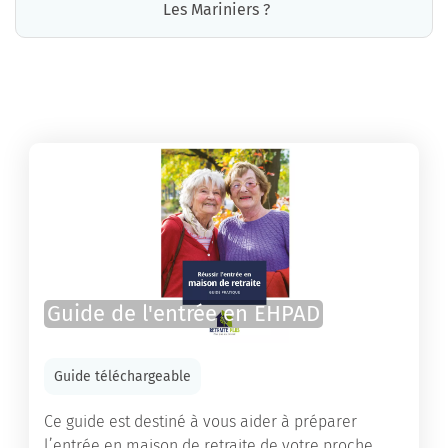
Les Mariniers ?
La résidence Les Mariniers propose des chambres pour un coût moyen très raisonnable.
Guide de l'entrée en EHPAD
Guide téléchargeable
Ce guide est destiné à vous aider à préparer
l’entrée en maison de retraite de votre proche.