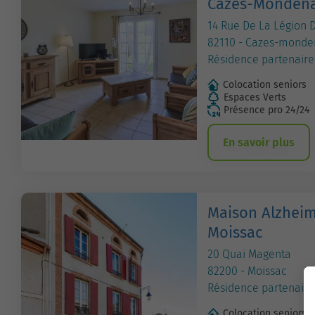
Cazes-Monden
14 Rue De La Légion 
82110 - Cazes-monde
Résidence partenaire
Colocation seniors
Espaces Verts
Présence pro 24/24
En savoir plus
Maison Alzheim
Moissac
20 Quai Magenta
82200 - Moissac
Résidence partenaire
Colocation seniors