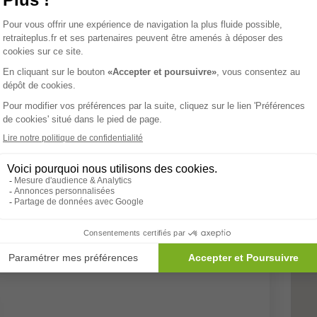
nts: 7
e CetteFamille - La
COLOCATION SENIORS
Tarifs
nts: 18