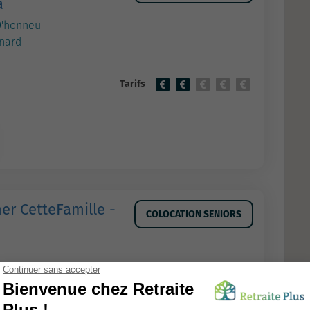
a
D'honneu
nard
Tarifs
er CetteFamille -
COLOCATION SENIORS
Tarifs