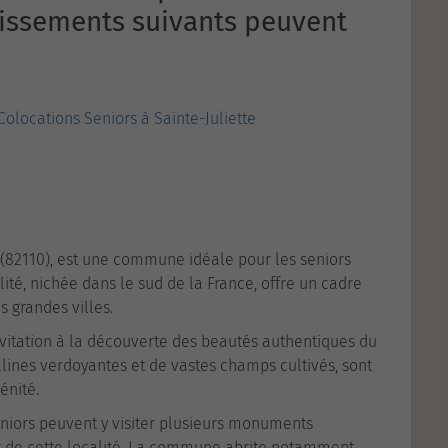
lissements suivants peuvent
Colocations Seniors à Sainte-Juliette
(82110), est une commune idéale pour les seniors
ité, nichée dans le sud de la France, offre un cadre
s grandes villes.
vitation à la découverte des beautés authentiques du
lines verdoyantes et de vastes champs cultivés, sont
énité.
seniors peuvent y visiter plusieurs monuments
ant de cette localité. La commune abrite notamment