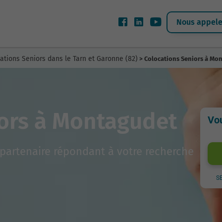
Nous appeler
ations Seniors dans le Tarn et Garonne (82)
> Colocations Seniors à Mo
iors à Montagudet
Vou
partenaire répondant à votre recherche
S