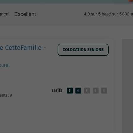
e CetteFamille -
COLOCATION SENIORS
ourel
Tarifs
nts: 9