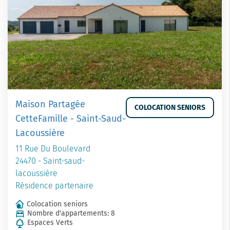
Maison Partagée
COLOCATION SENIORS
CetteFamille - Saint-Saud-
Lacoussière
11 Rue Du Boulevard
24470 - Saint-saud-
lacoussière
Résidence partenaire
Colocation seniors
Nombre d'appartements: 8
Espaces Verts