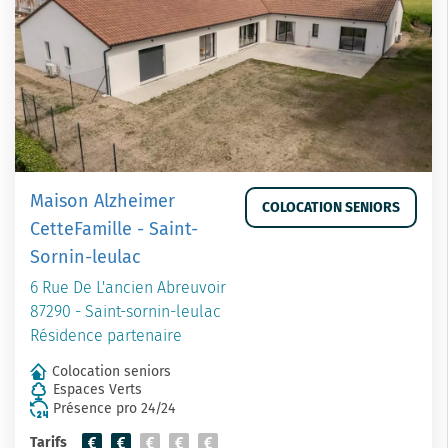
Maison Alzheimer
COLOCATION SENIORS
CetteFamille - Saint-
Sornin-leulac
6 Rue De L'ancien Abreuvoir
87290 - Saint-sornin-leulac
Résidence partenaire
Colocation seniors
Espaces Verts
Présence pro 24/24
Tarifs