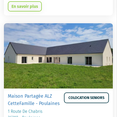
En savoir plus
Maison Partagée ALZ
COLOCATION SENIORS
CetteFamille - Poulaines
1 Route De Chabris