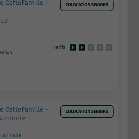
e CetteFamille -
COLOCATION SENIORS
Foch
Tarifs
nts: 9
e CetteFamille -
COLOCATION SENIORS
sur-Indre
-sur-indre