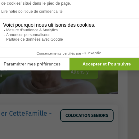
Allons-y
er CetteFamille -
COLOCATION SENIORS