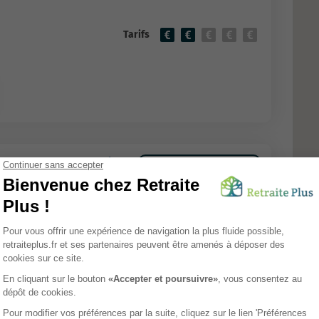
Tarifs
e ALZ CetteFamille
COLOCATION SENIORS
Tarifs