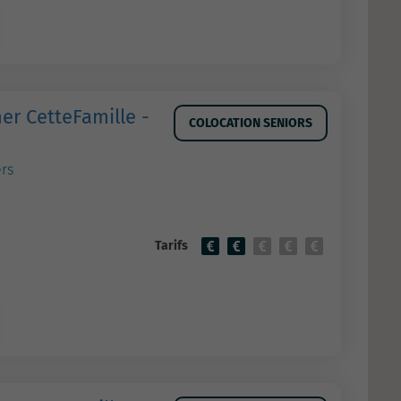
er CetteFamille -
COLOCATION SENIORS
rs
Tarifs