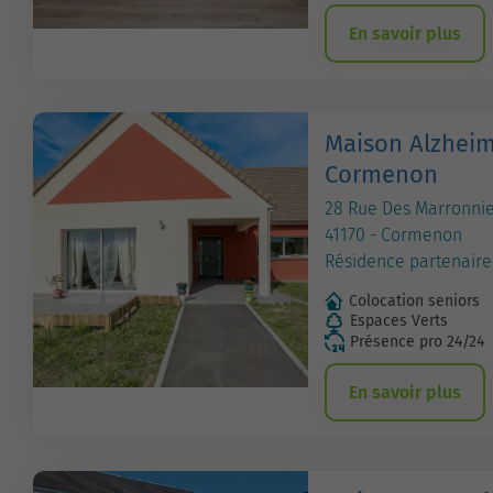
En savoir plus
Maison Alzheim
Cormenon
28 Rue Des Marronnie
41170 - Cormenon
Résidence partenaire
Colocation seniors
Espaces Verts
Présence pro 24/24
En savoir plus