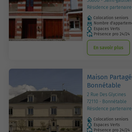
36800 - Saint-gaultier
Résidence partenaire
Colocation seniors
Nombre d'apparteme
Espaces Verts
Présence pro 24/24
En savoir plus
Maison Partagé
Bonnétable
2 Rue Des Glycines
72110 - Bonnétable
Résidence partenaire
Colocation seniors
Espaces Verts
Présence pro 24/24