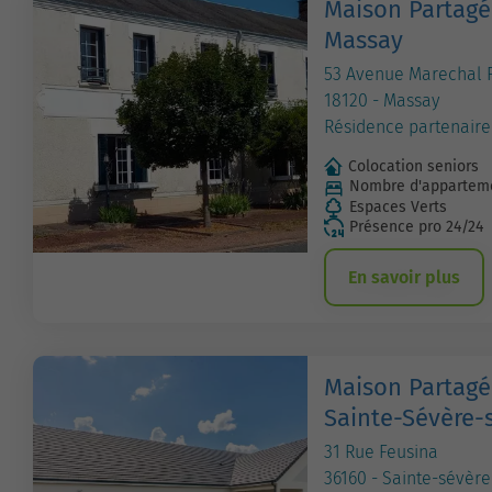
Maison Partagé
Massay
53 Avenue Marechal 
18120 - Massay
Résidence partenaire
Colocation seniors
Nombre d'apparteme
Espaces Verts
Présence pro 24/24
En savoir plus
Maison Partagé
Sainte-Sévère-
31 Rue Feusina
36160 - Sainte-sévère