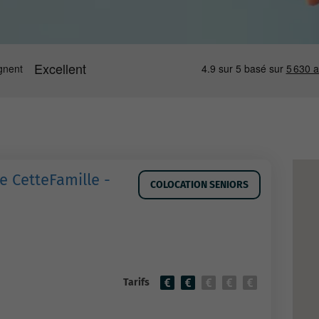
e CetteFamille -
COLOCATION SENIORS
Tarifs