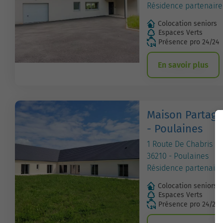
Résidence partenaire
Colocation seniors
Espaces Verts
Présence pro 24/24
En savoir plus
Maison Partagé
- Poulaines
1 Route De Chabris
36210 - Poulaines
Résidence partenaire
Colocation seniors
Espaces Verts
Présence pro 24/24