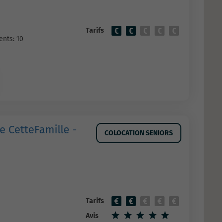
Tarifs
nts: 10
e CetteFamille -
COLOCATION SENIORS
Tarifs
Avis