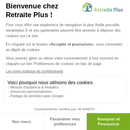
OK
SUIVEZ-NOUS SUR :
Protection données personnelles
|
Préférences de cookies
|
Mentions légales
|
Espace Presse
|
Découvrez nos EHPAD
Nous vous informons de l'existence de la liste d'opposition
au démarchage téléphonique. Inscription sur
bloctel.gouv.fr
© 2026 Retraite Plus - Tous droits réservés -
Plan du site