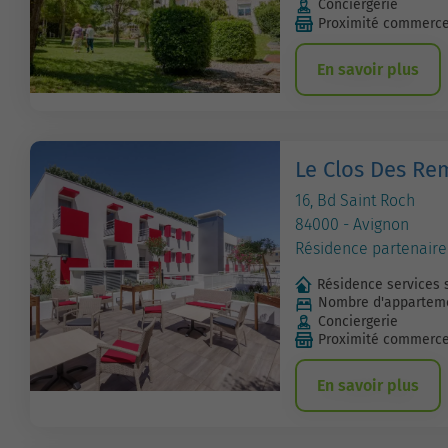
Conciergerie
Proximité commerc
En savoir plus
Le Clos Des Re
16, Bd Saint Roch
84000 - Avignon
Résidence partenaire
Résidence services 
Nombre d'apparteme
Conciergerie
Proximité commerc
En savoir plus