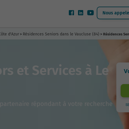
Nous appeler
ôte d'Azur
Résidences Seniors dans le Vaucluse (84)
>
> Résidences Sen
rs et Services à Le
V
partenaire répondant à votre recherche
S