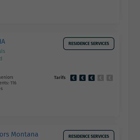
IA
RESIDENCE SERVICES
uls
d
seniors
Tarifs
nts: 116
es
iors Montana
RESIDENCE SERVICES