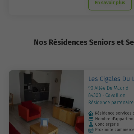
En savoir plus
Nos Résidences Seniors et Se
Les Cigales Du
90 Allée De Madrid
84300 - Cavaillon
Résidence partenaire
Résidence services 
Nombre d'apparteme
Conciergerie
Proximité commerc