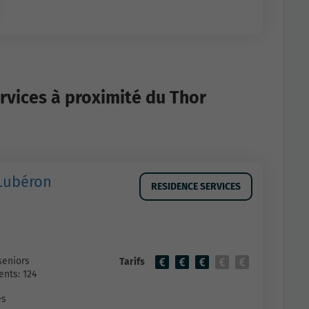
rvices à proximité du Thor
 Lubéron
RESIDENCE SERVICES
seniors
Tarifs
nts: 124
es