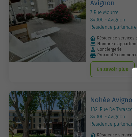
Avignon
7 Rue Mourre
84000 - Avignon
Résidence partenaire
Résidence services 
Nombre d'apparteme
Conciergerie
Proximité commerc
En savoir plus
Nohée Avignon
102, Rue De Tarascon
84000 - Avignon
Résidence partenaire
Résidence services 