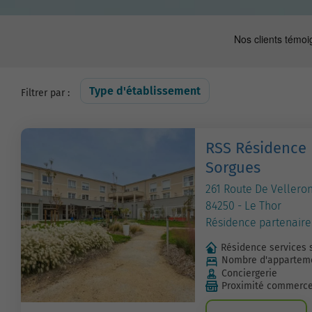
Type d'établissement
Filtrer par :
RSS Résidence 
Sorgues
261 Route De Vellero
84250 - Le Thor
Résidence partenaire
Résidence services 
Nombre d'apparteme
Conciergerie
Proximité commerc