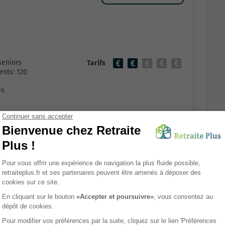
seniors
Tarifs
nts: 120
es
RESIDENCE SERVICES
seniors
Tarifs