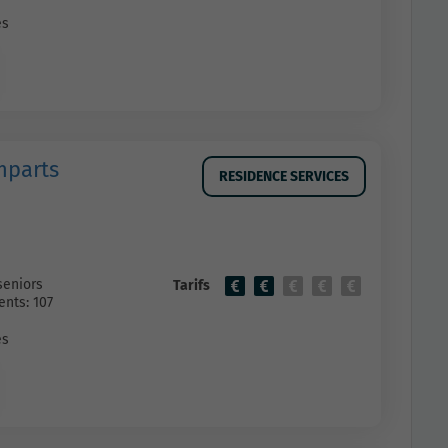
es
mparts
RESIDENCE SERVICES
seniors
Tarifs
nts: 107
es