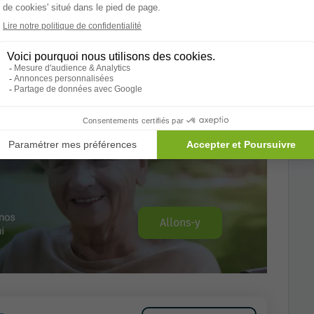
nts: 109
es
Allons-y