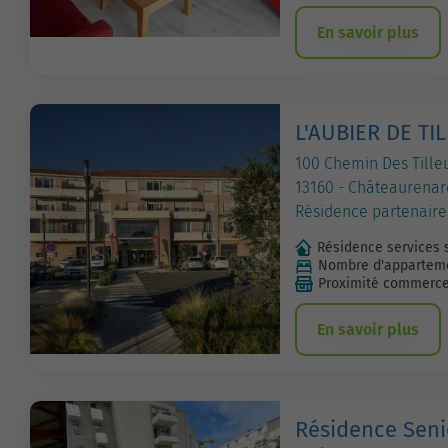
En savoir plus
L'AUBIER DE TIL
100 Chemin Des Tille
13160 - Châteaurenar
Résidence partenaire
Résidence services 
Nombre d'apparteme
Proximité commerc
En savoir plus
Résidence Sen