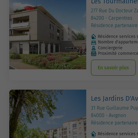
Les Tourmaline
277 Rue Du Docteur 
84200 - Carpentras
Résidence partenaire
Résidence services 
Nombre d'apparteme
Conciergerie
Proximité commerc
En savoir plus
Les Jardins D'A
31 Rue Guillaume Puy
84000 - Avignon
Résidence partenaire
Résidence services 