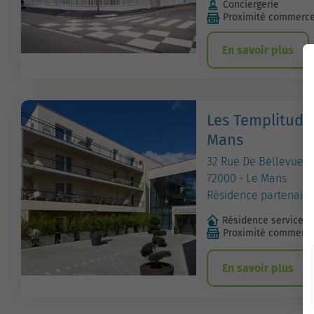
Conciergerie
Proximité commerc
En savoir plus
Les Templitudes
Mans
32 Rue De Bellevue
72000 - Le Mans
Résidence partenaire
Résidence services 
Proximité commerc
En savoir plus