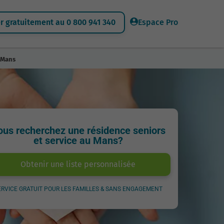
 gratuitement au 0 800 941 340
Espace Pro
 Mans
ous recherchez une résidence seniors
et service au Mans?
Obtenir une liste personnalisée
ERVICE GRATUIT POUR LES FAMILLES & SANS ENGAGEMENT