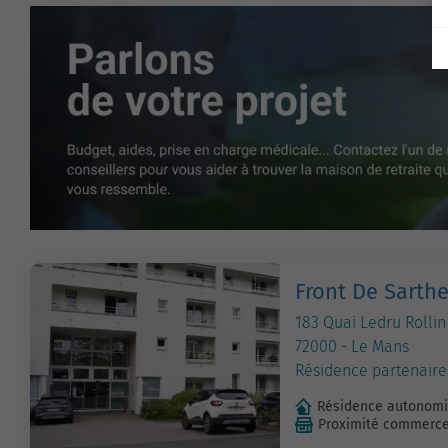
Front De Sarth
183 Quai Ledru Rollin
72000 - Le Mans
Résidence partenaire
Résidence autonom
Proximité commerc