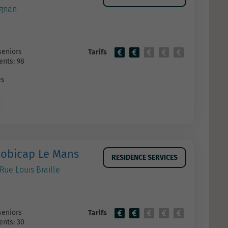
ignan
seniors
Tarifs
nts: 98
es
obicap Le Mans
RESIDENCE SERVICES
Rue Louis Braille
seniors
Tarifs
nts: 30