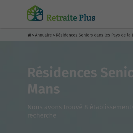
Annuaire
Résidences Seniors dans les Pays de la 
>
>
Résidences Senio
Mans
Nous avons trouvé 8 établissements
recherche