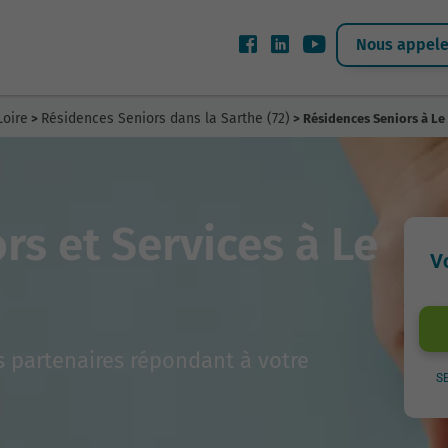
Nous appeler
Loire
Résidences Seniors dans la Sarthe (72)
>
> Résidences Seniors à Le
rs et Services à Le
V
 partenaires répondant à votre
S