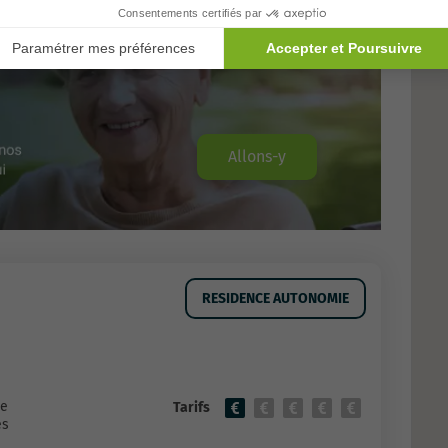
Allons-y
e
RESIDENCE AUTONOMIE
ie
Tarifs
es