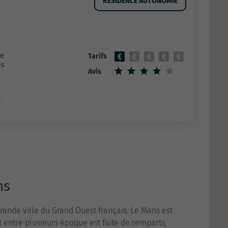
RESIDENCE AUTONOMIE
ie
Tarifs
es
Avis
ns
grande ville du Grand Ouest français. Le Mans est
nt entre plusieurs époque est faite de remparts,