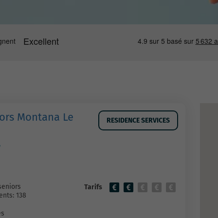
ors Montana Le
RESIDENCE SERVICES
e
seniors
Tarifs
nts: 138
es