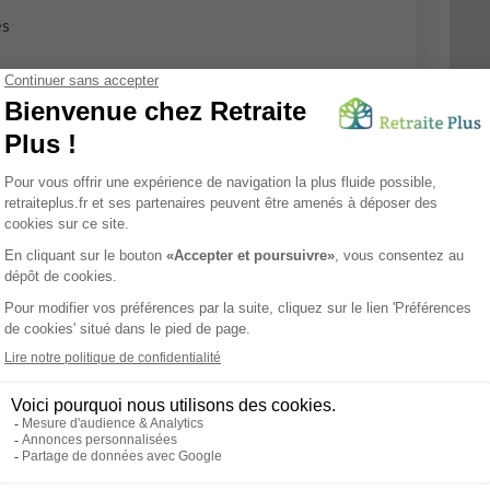
es
 - Parc Banjan - Le
RESIDENCE SERVICES
seniors
Tarifs
es