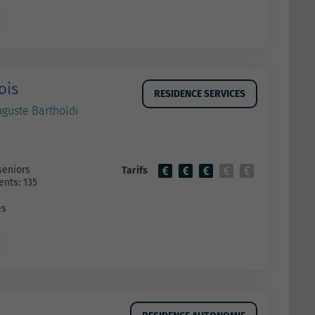
ois
RESIDENCE SERVICES
uguste Bartholdi
seniors
Tarifs
nts: 135
es