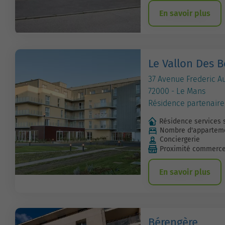
En savoir plus
Le Vallon Des B
37 Avenue Frederic A
72000 - Le Mans
Résidence partenaire
Résidence services 
Nombre d'apparteme
Conciergerie
Proximité commerc
En savoir plus
Bérengère