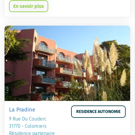
En savoir plus
La Pradine
RESIDENCE AUTONOMIE
9 Rue Du Couderc
31770 - Colomiers
Résidence partenaire