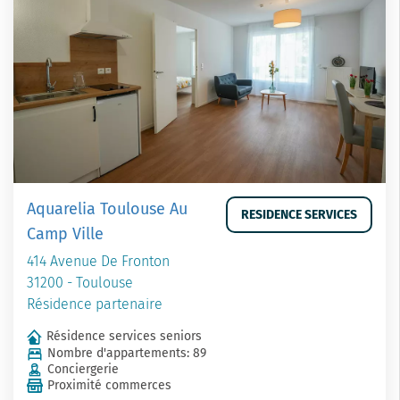
Aquarelia Toulouse Au
RESIDENCE SERVICES
Camp Ville
414 Avenue De Fronton
31200 - Toulouse
Résidence partenaire
Résidence services seniors
Nombre d'appartements: 89
Conciergerie
Proximité commerces