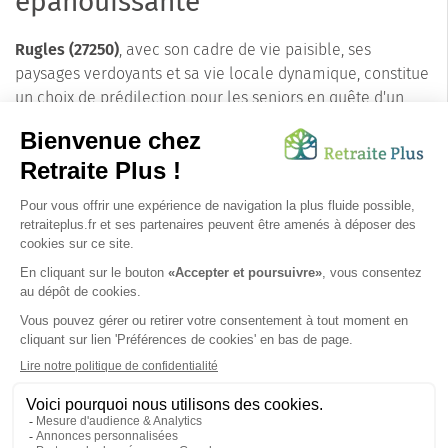
épanouissante
Rugles (27250)
, avec son cadre de vie paisible, ses
paysages verdoyants et sa vie locale dynamique, constitue
un choix de prédilection pour les seniors en quête d'un
havre de paix pour leur retraite. Les résidences services
de la ville, adaptées aux besoins spécifiques des
personnes âgées, offrent un environnement de vie
rassurant, où chacun peut s'épanouir et profiter
pleinement de cette belle période de la vie. Découvrez
Rugles et laissez-vous séduire par le charme de cette
petite ville normande.
SUIVEZ-NOUS SUR :
Protection données personnelles
|
Préférences de cookies
|