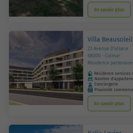
En savoir plus
Villa Beausolei
23 Avenue D'alsace
68000 - Colmar
Résidence partenaire
Résidence services 
Nombre d'apparteme
Conciergerie
Proximité commerc
En savoir plus