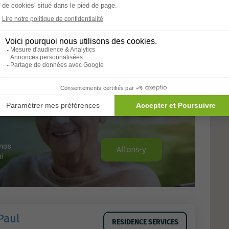
nts: 90
es
Allons-y
Paul
RESIDENCE SERVICES