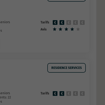
seniors
Tarifs
Avis
es
RESIDENCE SERVICES
seniors
Tarifs
nts: 22
es