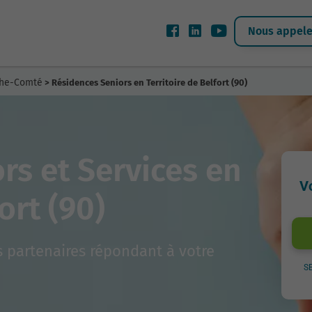
Nous appeler
che-Comté
> Résidences Seniors en Territoire de Belfort (90)
rs et Services en
V
ort (90)
 partenaires répondant à votre
S