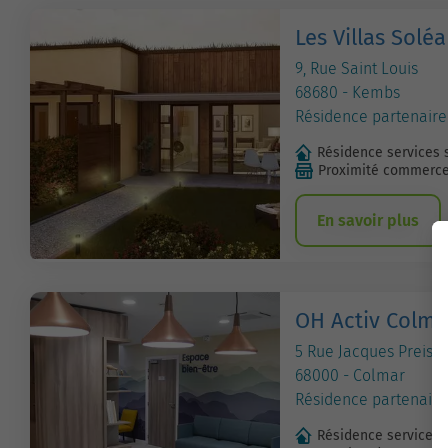
Les Villas Solé
9, Rue Saint Louis
68680 - Kembs
Résidence partenaire
Résidence services 
Proximité commerc
En savoir plus
OH Activ Colma
5 Rue Jacques Preiss
68000 - Colmar
Résidence partenaire
Résidence services 