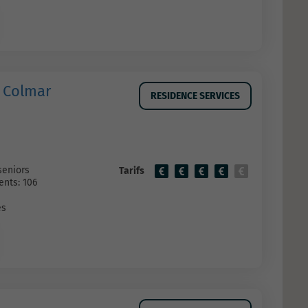
l Colmar
RESIDENCE SERVICES
seniors
Tarifs
nts: 106
es