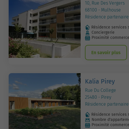
10, Rue Des Vergers
68100 - Mulhouse
Résidence partenaire
Résidence services 
Conciergerie
Proximité commerc
En savoir plus
Kalia Pirey
Rue Du College
25480 - Pirey
Résidence partenaire
Résidence services 
Nombre d'apparteme
Proximité commerc