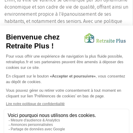
économique et son cadre de vie de qualité, offrant ainsi un
environnement propice à l'épanouissement de ses
habitants, et notamment des seniors. Avec une politique
forte autour du bien-vieillir, Valence apparaît comme une
ville de choix pour l'installation des seniors.
Si vous recherchez une résidence services pour un proche
âgé dans une ville dynamique et attractive, Valence
(26000) pourrait être le choix idéal. Venez découvrir les
résidences services de cette belle ville de la Drôme au
charme indéniable.
SUIVEZ-NOUS SUR :
Protection données personnelles
|
Préférences de cookies
|