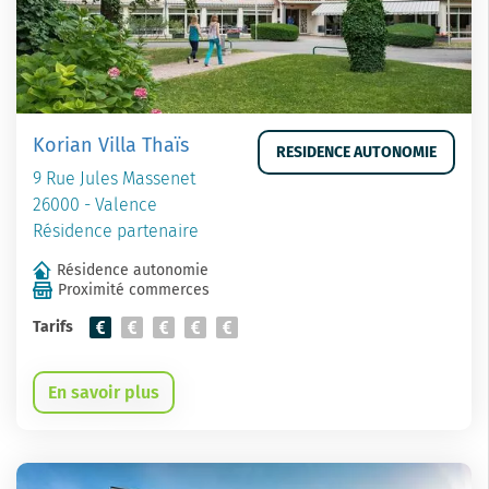
Korian Villa Thaïs
RESIDENCE AUTONOMIE
9 Rue Jules Massenet
26000 - Valence
Résidence partenaire
Résidence autonomie
Proximité commerces
Tarifs
En savoir plus