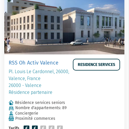
RSS Oh Activ Valence
RESIDENCE SERVICES
Pl. Louis Le Cardonnel, 26000,
Valence, France
26000 - Valence
Résidence partenaire
Résidence services seniors
Nombre d'appartements: 89
Conciergerie
Proximité commerces
Tarifs