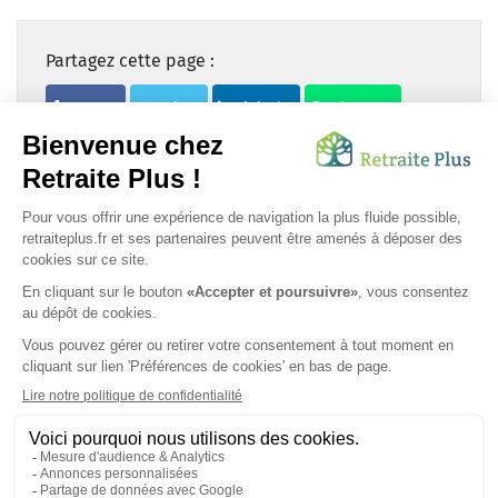
Partagez cette page :
Partager
Twitter
LinkedIn
WhatsApp
Newsletter /
Recevez chaque mois l'actu du
grand-âge
OK
SUIVEZ-NOUS SUR :
Protection données personnelles
|
Préférences de cookies
|
Mentions légales
|
Espace Presse
|
Découvrez nos EHPAD