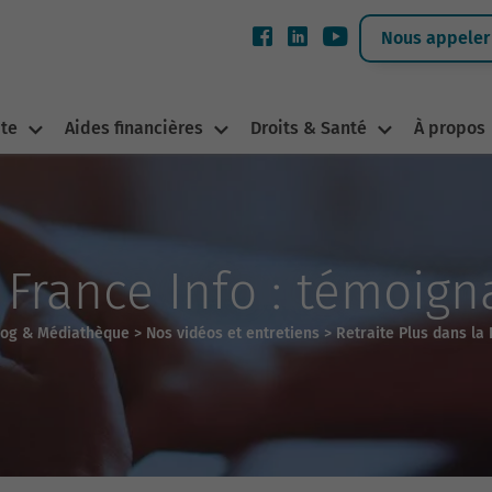
Nous appeler 
ite
Aides financières
Droits & Santé
À propos
r France Info : témoign
log & Médiathèque
>
Nos vidéos et entretiens
>
Retraite Plus dans la