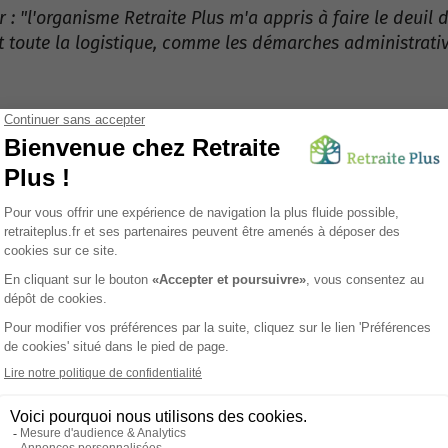
 "l'organisme Retraite Plus m'a appris à faire le deuil
t toute la logistique, comme les démarches administrative