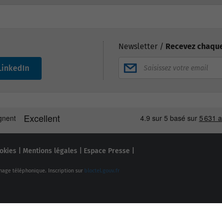
Newsletter /
Recevez chaque
LinkedIn
okies
|
Mentions légales
|
Espace Presse
|
hage téléphonique. Inscription sur
bloctel.gouv.fr