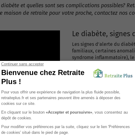
diabète et quelles sont ses complications possibles? Ret
une maison de retraite pour votre proche, contactez nos c
Le diabète, signes d
Les signes d'alerte du diab
familiaux, certaines anomali
syndrome inflammatoire), le 
également arriver qu'il y ai
(insuffisance coronarienne, i
des membres inférieurs), un
périphériques. En ce qui con
recommandations sont que l
doivent par la suite faire de
de diabète. En effet toutes 
personnes souffrant d’obésit
élevé dans le sang comme doi