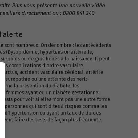
raite Plus vous présente une nouvelle vidéo
onseillers directement au : 0800 941 340
'alerte
ète sont nombreux. On dénombre : les antécédents
es (Dyslipidémie, hypertension artérielle,
surpoids ou de gros bébés à la naissance. Il peut
t des complications d'ordre vasculaire
nfarctus, accident vasculaire cérébral, artérite
e neuropathie ou une atteinte des nerfs
cerne la prévention du diabète, les
es femmes ayant eu un diabète gestationnel
s tests pour voir si elles n’ont pas une autre forme
les personnes qui sont dites à risques comme les
é, d’hypertension ou ayant un taux de lipides
vent faire des tests de façon plus fréquente..