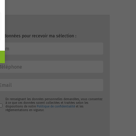
ordonnées pour recevoir ma sélection :
En renseignant les données personnelles demandées, vous consentez
à ce que ces données soient collectées et traitées selon les
dispositions de notre
Politique de confidentialité
et les
réglementations en vigueur.