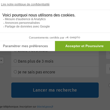
Vous cherchez une maison de retraite ou un EHPAD?
Quel est votre délai d'urgence ?
Co
Le plus tôt possible
Entre 1 et 3 mois
Dans plus de 3 mois
Je ne sais pas encore
Lancer ma recherche
ge téléphonique. Inscription sur
bloctel.gouv.fr