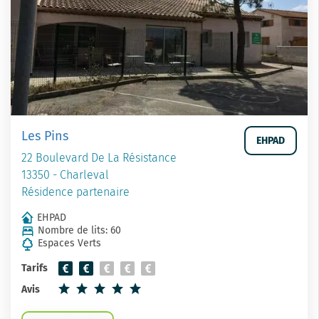
Les Pins
EHPAD
22 Boulevard De La Résistance
13350 - Charleval
Résidence partenaire
EHPAD
Nombre de lits: 60
Espaces Verts
Tarifs
Avis