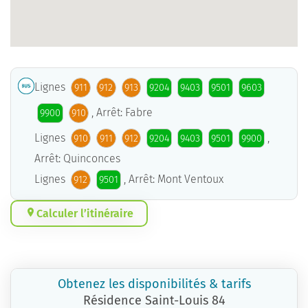
Lignes
911
912
913
9204
9403
9501
9603
, Arrêt: Fabre
9900
910
Lignes
,
910
911
912
9204
9403
9501
9900
Arrêt: Quinconces
Lignes
, Arrêt: Mont Ventoux
912
9501
Calculer l’itinéraire
Obtenez les disponibilités & tarifs
Résidence Saint-Louis 84