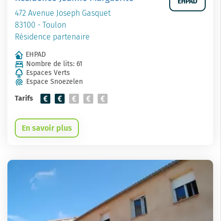
EHPAD
472 Avenue Joseph Gasquet
83100 - Toulon
Résidence partenaire
EHPAD
Nombre de lits: 61
Espaces Verts
Espace Snoezelen
Tarifs
En savoir plus