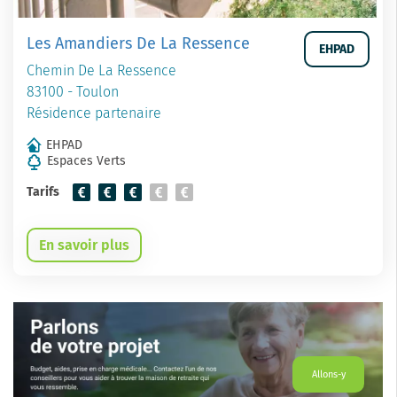
Les Amandiers De La Ressence
EHPAD
Chemin De La Ressence
83100 - Toulon
Résidence partenaire
EHPAD
Espaces Verts
Tarifs
En savoir plus
Allons-y