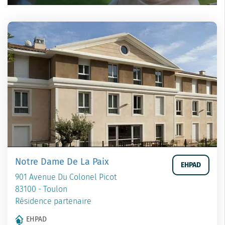
Notre Dame De La Paix
EHPAD
901 Avenue Du Colonel Picot
83100 - Toulon
Résidence partenaire
EHPAD