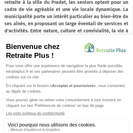
retraite à la ville du Pradet, les seniors optent pour un
cadre de vie agréable et une vie locale dynamique. La
municipalité porte un intérêt particulier au bien-être de
ses aînés, en proposant un large éventail de services et
d'activités. Entre nature, culture et convivialité, la vie à
la ville du Pradet a tout pour plaire aux seniors et à
leurs familles.
Pour conclure, la ville du Pradet, située dans le
département du Var, est un véritable havre de paix pour
les seniors, offrant une qualité de vie exceptionnelle et
une multitude d'activités à réaliser. Un choix idéal pour
une retraite paisible et active.
SUIVEZ-NOUS SUR :