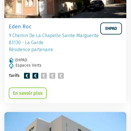
Eden Roc
EHPAD
9 Chemin De La Chapelle Sainte Marguerite
83130 - La Garde
Résidence partenaire
EHPAD
Espaces Verts
Tarifs
En savoir plus