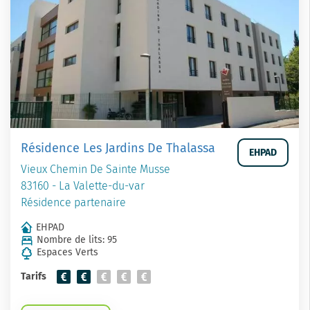
Résidence Les Jardins De Thalassa
EHPAD
Vieux Chemin De Sainte Musse
83160 - La Valette-du-var
Résidence partenaire
EHPAD
Nombre de lits: 95
Espaces Verts
Tarifs