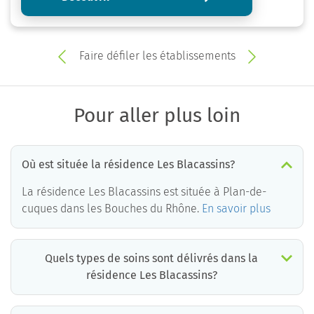
Faire défiler les établissements
Pour aller plus loin
Où est située la résidence Les Blacassins?
La résidence Les Blacassins est située à Plan-de-
cuques dans les Bouches du Rhône.
En savoir plus
Quels types de soins sont délivrés dans la
résidence Les Blacassins?
La résidence Les Blacassins est un EHPAD médicalisé. Les soins suivants sont délivrés :