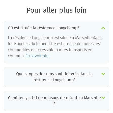
Pour aller plus loin
Où est située la résidence Longchamp?
La résidence Longchamp est située à Marseille dans
les Bouches du Rhône. Elle est proche de toutes les
commodités et accessible par les transports en
commun.
En savoir plus
Quels types de soins sont délivrés dans la
résidence Longchamp?
La résidence Longchamp est un EHPAD médicalisé. Les soins suivants sont délivrés :
Combien y a t-il de maisons de retraite à Marseille
?
Il y a environ 76 EHPAD à Marseille. Cela incluant des maisons de retraite médicalisées, des résidences services seniors et résidences autonomie.