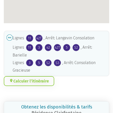
Lignes
, Arrêt: Langevin Consolation
11
42T
Lignes
, Arrêt:
11
3
42
42T
5
S2
Barielle
Lignes
, Arrêt: Consolation
3
5
S2
S3
Gracieuse
Calculer l’itinéraire
Obtenez les disponibilités & tarifs