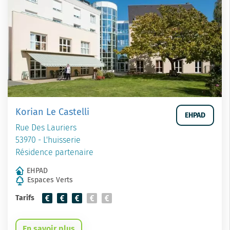
Korian Le Castelli
EHPAD
Rue Des Lauriers
53970 - L'huisserie
Résidence partenaire
EHPAD
Espaces Verts
Tarifs
En savoir plus