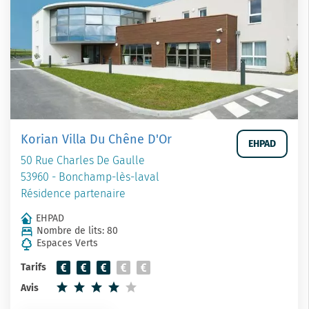
Korian Villa Du Chêne D'Or
EHPAD
50 Rue Charles De Gaulle
53960 - Bonchamp-lès-laval
Résidence partenaire
EHPAD
Nombre de lits: 80
Espaces Verts
Tarifs
Avis