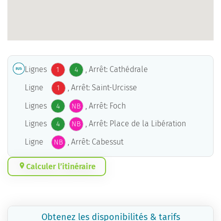
Lignes
, Arrêt: Cathédrale
1
4
Ligne
, Arrêt: Saint-Urcisse
1
Lignes
, Arrêt: Foch
4
NB
Lignes
, Arrêt: Place de la Libération
4
NB
Ligne
, Arrêt: Cabessut
NB
Calculer l’itinéraire
Obtenez les disponibilités & tarifs