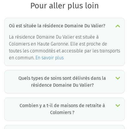
Pour aller plus loin
Où est située la résidence Domaine Du Valier?
La résidence Domaine Du Valier est située à
Colomiers en Haute Garonne. Elle est proche de
toutes les commodités et accessible par les transports
en commun.
En savoir plus
Quels types de soins sont délivrés dans la
résidence Domaine Du Valier?
La résidence Domaine Du Valier est un EHPAD médicalisé. Les soins suivants sont délivrés :
Combien y a t-il de maisons de retraite à
Colomiers ?
Il y a environ 3 EHPAD à Colomiers. Cela incluant des maisons de retraite médicalisées, des résidences services seniors et résidences autonomie.