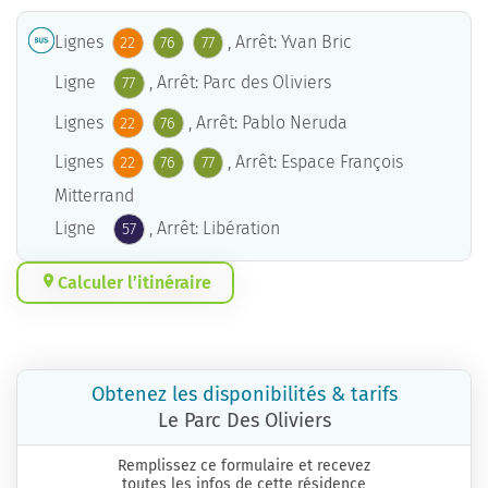
Lignes
, Arrêt: Yvan Bric
22
76
77
Ligne
, Arrêt: Parc des Oliviers
77
Lignes
, Arrêt: Pablo Neruda
22
76
Lignes
, Arrêt: Espace François
22
76
77
Mitterrand
Ligne
, Arrêt: Libération
57
Calculer l’itinéraire
Obtenez les disponibilités & tarifs
Le Parc Des Oliviers
Remplissez ce formulaire et recevez
toutes les infos de cette résidence