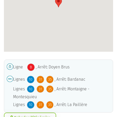
Ligne
, Arrêt: Doyen Brus
B
Lignes
, Arrêt: Bardanac
10
31
35
Lignes
, Arrêt: Montaigne -
10
31
35
Montesquieu
Lignes
, Arrêt: La Paillère
10
31
35