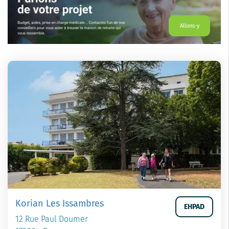
Allons-y
Korian Les Issambres
EHPAD
12 Rue Paul Doumer