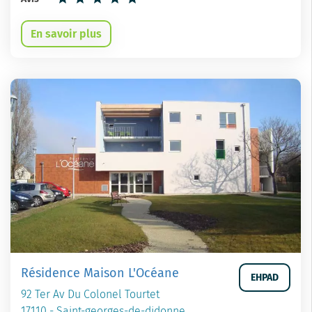
En savoir plus
Résidence Maison L'Océane
EHPAD
92 Ter Av Du Colonel Tourtet
17110 - Saint-georges-de-didonne