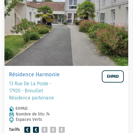
Résidence Harmonie
EHPAD
13 Rue De La Poste -
17920 - Breuillet
Résidence partenaire
EHPAD
Nombre de lits: 74
Espaces Verts
Tarifs