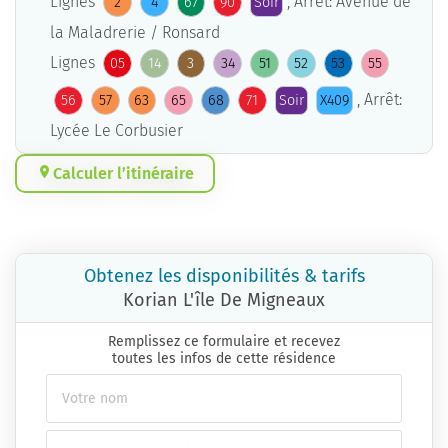
Lignes
, Arrêt: Avenue de
2
4
67
90
Soir
la Maladrerie / Ronsard
Lignes
05
14
3
34
51
52
53
55
, Arrêt:
56
57
63
65
68
71
Soir
X409
Lycée Le Corbusier
Calculer l’itinéraire
Obtenez les disponibilités & tarifs
Korian L'île De Migneaux
Remplissez ce formulaire et recevez
toutes les infos de cette résidence