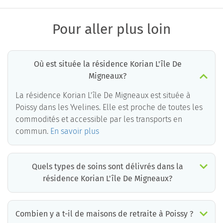
Pour aller plus loin
Où est située la résidence Korian L'île De
Migneaux?
La résidence Korian L'île De Migneaux est située à
Poissy dans les Yvelines. Elle est proche de toutes les
commodités et accessible par les transports en
commun.
En savoir plus
Quels types de soins sont délivrés dans la
résidence Korian L'île De Migneaux?
La résidence Korian L'île De Migneaux est un EHPAD médicalisé. Les soins suivants sont délivrés :
Combien y a t-il de maisons de retraite à Poissy ?