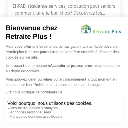
EHPAD, résidence services, colocation pour seniors
: comment faire le bon choix? Découvrez les
différents types d'hébergement adaptés à nos
ainés.
Lire l'article
Vous avez besoin d’une aide de nos équipes ?
Obtenir les tarifs & disponibilités
SUIVEZ-NOUS SUR :
Protection données personnelles
|
Préférences de cookies
|
Mentions légales
|
Espace Presse
|
Découvrez nos EHPAD