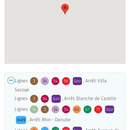
Lignes
, Arrêt: Villa
3
34
54
56
Soir
Savoye
Lignes
, Arrêt: Blanche de Castille
3
54
Soir
Lignes
14
3
34
54
63
67
71
Soir
, Arrêt: Rhin - Danube
X409