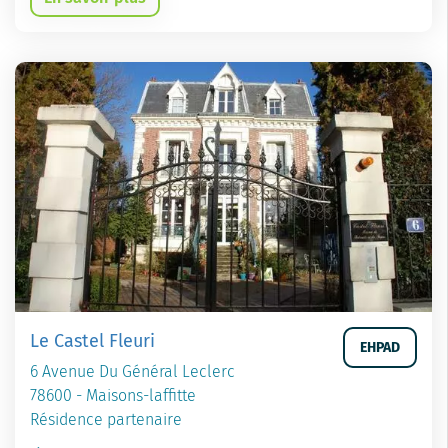
Le Castel Fleuri
EHPAD
6 Avenue Du Général Leclerc
78600 - Maisons-laffitte
Résidence partenaire