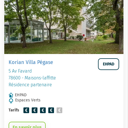
Korian Villa Pégase
EHPAD
5 Av Favard
78600 - Maisons-laffitte
Résidence partenaire
EHPAD
Espaces Verts
Tarifs
En savoir plus