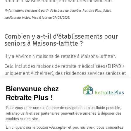
retraite à Maisons-laffitte, en chambres individuelle.
*Informations extraites à partir de la base de données Retraite Plus, ticket
modérateur inclus. Mise à jour au 07/08/2026.
Combien y a-t-il d'établissements pour
seniors à Maisons-laffitte ?
Il y a environ 4 maisons de retraite à Maisons-laffitte*.
Cela inclut des maisons de retraite médicalisées (EHPAD +
uniquement Alzheimer), des résidences services seniors et
des résidences autonomie. Les conseillers de Retraite Plus
connaissent les précisions pour chaque établissement
concernant les tarifs, le nombre de places disponibles et
les pathologies prises en charge.
N'hésitez pas à les
contacter
pour un accompagnement personnalisé.
*informations extraites à partir de la base de données Retraite Plus. Mise à jour au
07/08/2026.