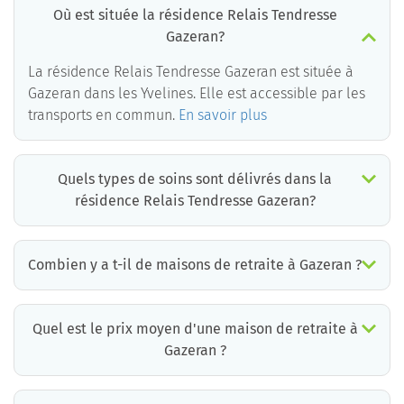
Où est située la résidence Relais Tendresse
Gazeran?
La résidence Relais Tendresse Gazeran est située à
Gazeran dans les Yvelines. Elle est accessible par les
transports en commun.
En savoir plus
Quels types de soins sont délivrés dans la
résidence Relais Tendresse Gazeran?
La résidence Relais Tendresse Gazeran est un EHPAD médicalisé. Les soins suivants sont délivrés :
Combien y a t-il de maisons de retraite à Gazeran ?
Il y a environ 1 EHPAD à Gazeran. Cela incluant des maisons de retraite médicalisées, des résidences services seniors et résidences autonomie.
Quel est le prix moyen d'une maison de retraite à
Gazeran ?
Le prix moyen d’une chambre simple en maison de retraite à Gazeran est d’environ 2776€ par mois mais il existe de grandes différences d’un établissement à l’autre.
La résidence la moins chère à Gazeran est à 2776 €/mois et la plus chère à 4178 € /mois.
Pour connaître le prix pratiqué par chaque maison de retraite à Gazeran, vous pouvez faire appel aux conseillers de Retraite Plus qui disposent d’informations mises à jour quotidiennement et qui proposent aux familles un accompagnement gratuit et personnalisé.
*informations extraites à partir de la base de données Retraite Plus, ticket modérateur inclus.