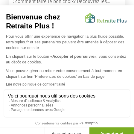
: comment faire le bon choix? Découvrez les
différents types d'hébergement adaptés à nos
ainés.
Lire l'article
Vous avez besoin d’une aide de nos équipes ?
Obtenir les tarifs & disponibilités
SUIVEZ-NOUS SUR :
Protection données personnelles
|
Préférences de cookies
|
Mentions légales
|
Espace Presse
|
Découvrez nos EHPAD
Nous vous informons de l'existence de la liste d'opposition
au démarchage téléphonique. Inscription sur
bloctel.gouv.fr